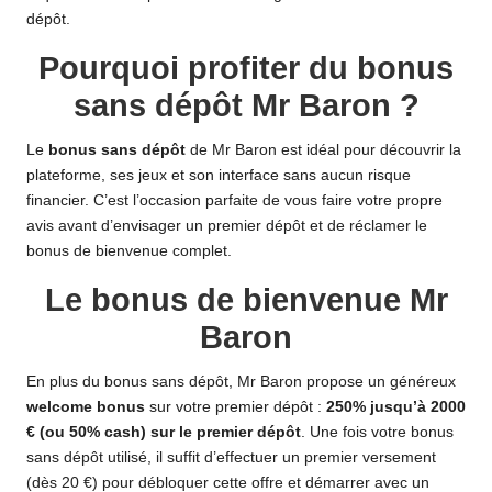
dépôt.
Pourquoi profiter du bonus
sans dépôt Mr Baron ?
Le
bonus sans dépôt
de Mr Baron est idéal pour découvrir la
plateforme, ses jeux et son interface sans aucun risque
financier. C’est l’occasion parfaite de vous faire votre propre
avis avant d’envisager un premier dépôt et de réclamer le
bonus de bienvenue complet.
Le bonus de bienvenue Mr
Baron
En plus du bonus sans dépôt, Mr Baron propose un généreux
welcome bonus
sur votre premier dépôt :
250% jusqu’à 2000
€ (ou 50% cash) sur le premier dépôt
. Une fois votre bonus
sans dépôt utilisé, il suffit d’effectuer un premier versement
(dès 20 €) pour débloquer cette offre et démarrer avec un