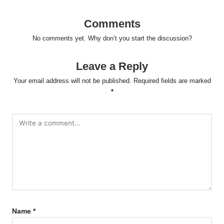
Comments
No comments yet. Why don’t you start the discussion?
Leave a Reply
Your email address will not be published.
Required fields are marked
*
Name
*