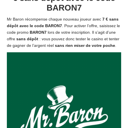
BARON7
Mr Baron récompense chaque nouveau joueur avec
7 € sans
dépôt avec le code BARON7
. Pour activer l’offre, saisissez le
code promo
BARON7
lors de votre inscription. Il s’agit d’une
offre
sans dépôt
: vous pouvez donc tester le casino et tenter
de gagner de l’argent réel
sans rien miser de votre poche
.