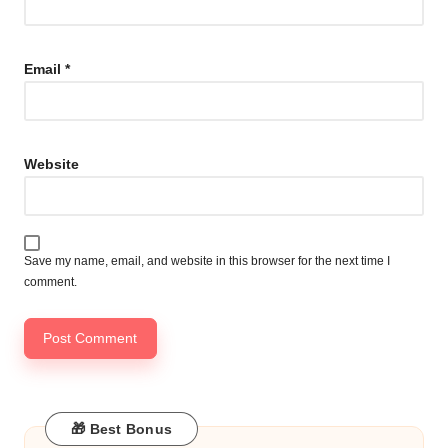
Email
*
Website
Save my name, email, and website in this browser for the next time I
comment.
🎁 Best Bonus