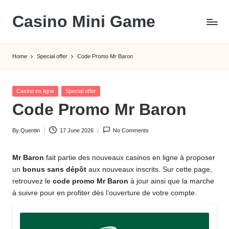
Casino Mini Game
Skip
to
content
Home
Special offer
Code Promo Mr Baron
Posted
Casino en ligne
Special offer
in
Code Promo Mr Baron
By
Quentin
17 June 2026
No Comments
Posted
by
Mr Baron
fait partie des nouveaux casinos en ligne à proposer
un
bonus sans dépôt
aux nouveaux inscrits. Sur cette page,
retrouvez le
code promo Mr Baron
à jour ainsi que la marche
à suivre pour en profiter dès l’ouverture de votre compte.