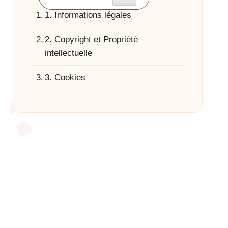
1. Informations légales
2. Copyright et Propriété
intellectuelle
3. Cookies