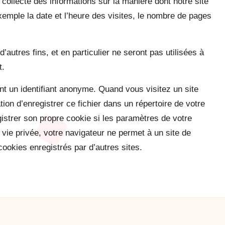
b collecte des informations sur la manière dont notre site
exemple la date et l’heure des visites, le nombre de pages
’autres fins, et en particulier ne seront pas utilisées à
t.
ent un identifiant anonyme. Quand vous visitez un site
tion d’enregistrer ce fichier dans un répertoire de votre
istrer son propre cookie si les paramètres de votre
 vie privée, votre navigateur ne permet à un site de
cookies enregistrés par d’autres sites.