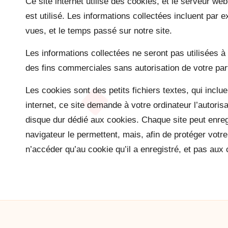
Ce site internet utilise des cookies, et le serveur we
est utilisé. Les informations collectées incluent par 
vues, et le temps passé sur notre site.
Les informations collectées ne seront pas utilisées à d
des fins commerciales sans autorisation de votre par
Les cookies sont des petits fichiers textes, qui inclu
internet, ce site demande à votre ordinateur l’autorisa
disque dur dédié aux cookies. Chaque site peut enreg
navigateur le permettent, mais, afin de protéger votre
n’accéder qu’au cookie qu’il a enregistré, et pas aux 