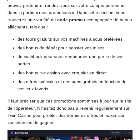
pouvez prétendre, rendez-vous sur votre compte personnel,
dans la partie « mes promotions ». Dans cette section, vous
trouverez une variété de
code promo
accompagnée de bonus
alléchants, tels que :
des tours gratuits sur vos machines à sous préférées
des bonus de dépôt pour booster vos mises
du cashback pour vous rembourser une partie de vos
pertes
des bonus live casino avec croupier en direct
des offres spéciales et des paris gratuits en fonction de
vos jeux favoris
Il faut préciser que ces promotions sont mises à jour sur le site
de l’opérateur. N’hésitez donc pas à revenir régulièrement sur
Twin Casino pour profiter des dernières offres et maximiser
vos chances de gagner.