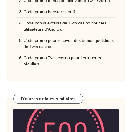
Code promo bonus de bienvenue Twin Casino
Code promo booster sportif
Code bonus exclusif de Twin casino pour les
utilisateurs d’Android
Code promo pour recevoir des bonus quotidiens
de Twin casino
Code promo Twin casino pour les joueurs
réguliers
D'autres articles similaires