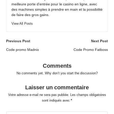
meilleure porte d'entrée pour le casino en ligne, avec
des machines simples à prendre en main et la possibilité
de faire des gros gains.
View All Posts
Post
Previous Post
Next Post
navigation
Code promo Madnix
Code Promo Fatboss
Comments
No comments yet. Why don’t you start the discussion?
Laisser un commentaire
Votre adresse e-mail ne sera pas publiée.
Les champs obligatoires
sont indiqués avec
*