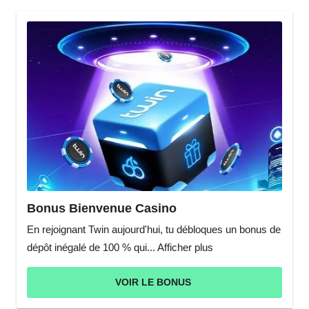
Bonus Bienvenue Casino
En rejoignant Twin aujourd'hui, tu débloques un bonus de
dépôt inégalé de 100 % qui...
Afficher plus
VOIR LE BONUS