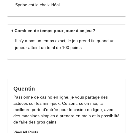
Spribe est le choix idéal.
♦️ Combien de temps pour jouer à ce jeu ?
Il n’y a pas un temps exact, le jeu prend fin quand un
joueur atteint un total de 100 points.
Quentin
Passionné de casino en ligne, je vous partage des
astuces sur les mini-jeux. Ce sont, selon moi, la
meilleure porte d'entrée pour le casino en ligne, avec
des machines simples à prendre en main et la possibilité
de faire des gros gains.
View All Posts