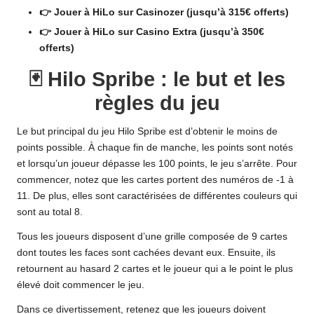
👉 Jouer à HiLo sur Casinozer (jusqu’à 315€ offerts)
👉 Jouer à HiLo sur Casino Extra (jusqu’à 350€
offerts)
🃏 Hilo Spribe : le but et les
règles du jeu
Le but principal du jeu Hilo Spribe est d’obtenir le moins de
points possible. À chaque fin de manche, les points sont notés
et lorsqu’un joueur dépasse les 100 points, le jeu s’arrête. Pour
commencer, notez que les cartes portent des numéros de -1 à
11. De plus, elles sont caractérisées de différentes couleurs qui
sont au total 8.
Tous les joueurs disposent d’une grille composée de 9 cartes
dont toutes les faces sont cachées devant eux. Ensuite, ils
retournent au hasard 2 cartes et le joueur qui a le point le plus
élevé doit commencer le jeu.
Dans ce divertissement, retenez que les joueurs doivent