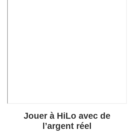
Jouer à HiLo avec de
l’argent réel