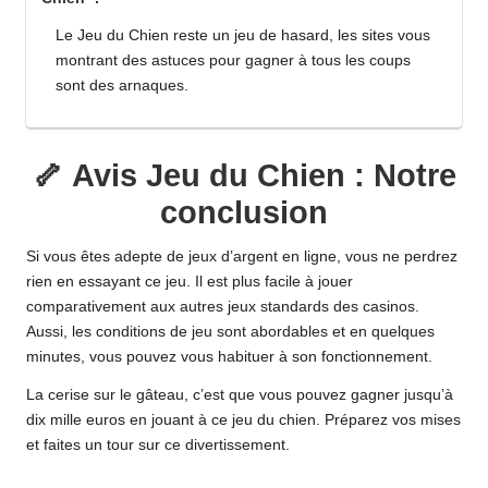
Le Jeu du Chien reste un jeu de hasard, les sites vous
montrant des astuces pour gagner à tous les coups
sont des arnaques.
🦴 Avis Jeu du Chien : Notre
conclusion
Si vous êtes adepte de jeux d’argent en ligne, vous ne perdrez
rien en essayant ce jeu. Il est plus facile à jouer
comparativement aux autres jeux standards des casinos.
Aussi, les conditions de jeu sont abordables et en quelques
minutes, vous pouvez vous habituer à son fonctionnement.
La cerise sur le gâteau, c’est que vous pouvez gagner jusqu’à
dix mille euros en jouant à ce jeu du chien. Préparez vos mises
et faites un tour sur ce divertissement.