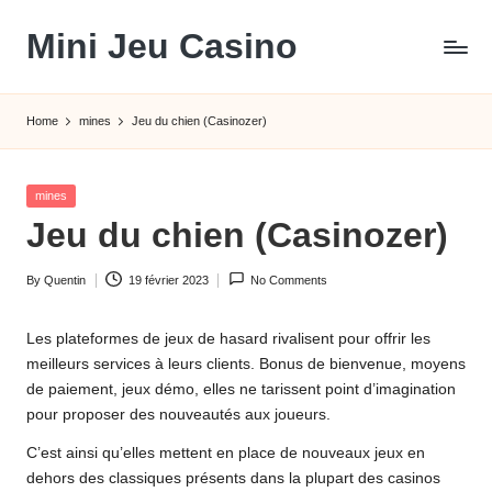
Mini Jeu Casino
Skip
to
content
Home
mines
Jeu du chien (Casinozer)
Posted
mines
in
Jeu du chien (Casinozer)
By
Quentin
19 février 2023
No Comments
Posted
by
Les plateformes de jeux de hasard rivalisent pour offrir les
meilleurs services à leurs clients. Bonus de bienvenue, moyens
de paiement, jeux démo, elles ne tarissent point d’imagination
pour proposer des nouveautés aux joueurs.
C’est ainsi qu’elles mettent en place de nouveaux jeux en
dehors des classiques présents dans la plupart des casinos