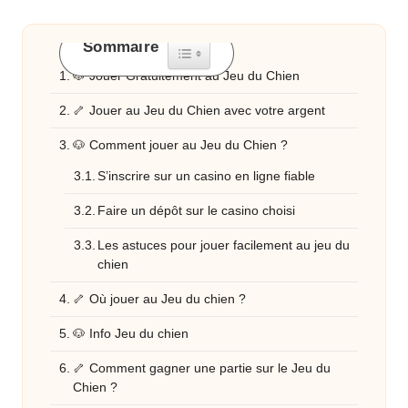
Sommaire
Toggle Table of Content
🐶 Jouer Gratuitement au Jeu du Chien
🦴 Jouer au Jeu du Chien avec votre argent
🐶 Comment jouer au Jeu du Chien ?
S’inscrire sur un casino en ligne fiable
Faire un dépôt sur le casino choisi
Les astuces pour jouer facilement au jeu du
chien
🦴 Où jouer au Jeu du chien ?
🐶 Info Jeu du chien
🦴 Comment gagner une partie sur le Jeu du
Chien ?