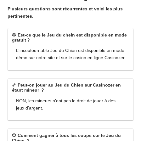
Plusieurs questions sont récurrentes et voici les plus
pertinentes.
🐶 Est-ce que le Jeu du chein est disponible en mode
gratuit ?
L'incoutournable Jeu du Chien est disponible en mode
démo sur notre site et sur le casino en ligne Casinozer
🦴 Peut-on jouer au Jeu du Chien sur Casinozer en
étant mineur ?
NON, les mineurs n'ont pas le droit de jouer à des
jeux d'argent.
🐶 Comment gagner à tous les coups sur le Jeu du
Chien ?