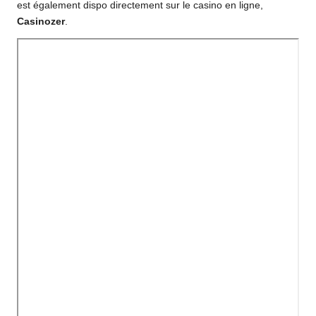
est également dispo directement sur le casino en ligne,
Casinozer
.