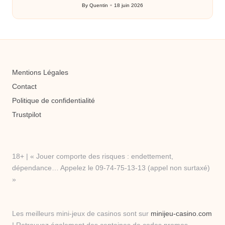
By
Quentin
18 juin 2026
Posted
by
Mentions Légales
Contact
Politique de confidentialité
Trustpilot
18+ | « Jouer comporte des risques : endettement,
dépendance… Appelez le 09-74-75-13-13 (appel non surtaxé)
»
Les meilleurs mini-jeux de casinos sont sur
minijeu-casino.com