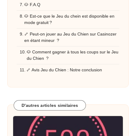
🐶 F.A.Q
🐶 Est-ce que le Jeu du chein est disponible en
mode gratuit ?
🦴 Peut-on jouer au Jeu du Chien sur Casinozer
en étant mineur ?
🐶 Comment gagner à tous les coups sur le Jeu
du Chien ?
🦴 Avis Jeu du Chien : Notre conclusion
D'autres articles similaires