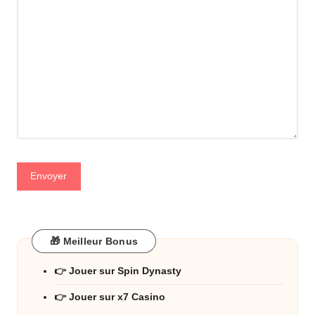
V
e
u
i
l
🎁 Meilleur Bonus
l
e
👉 Jouer sur Spin Dynasty
z
l
👉 Jouer sur x7 Casino
a