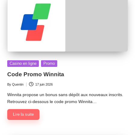
Posted
Casino en ligne
Promo
in
Code Promo Winnita
By
Quentin
17 juin 2026
Posted
by
Winnita propose un bonus sans dépôt aux nouveaux inscrits.
Retrouvez ci-dessous le code promo Winnita…
Lire la suite