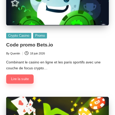
Posted
Crypto Casino
Promo
in
Code promo Bets.io
By
Quentin
18 juin 2026
Posted
by
Combinant le casino en ligne et les paris sportifs avec une
couche de focus crypto…
Lire la suite