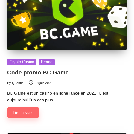
Posted
Crypto Casino
Promo
in
Code promo BC Game
By
Quentin
18 juin 2026
Posted
by
BC Game est un casino en ligne lancé en 2021. C'est
aujourd'hui l'un des plus…
Lire la suite