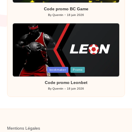
in
Code promo BC Game
By
Quentin
18 juin 2026
Posted
by
Posted
bookmaker
Promo
in
Code promo Leonbet
By
Quentin
18 juin 2026
Posted
by
Mentions Légales