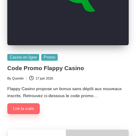
Posted
Casino en ligne
Promo
in
Code Promo Flappy Casino
By
Quentin
17 juin 2026
Posted
by
Flappy Casino propose un bonus sans dépôt aux nouveaux
inscrits. Retrouvez ci-dessous le code promo…
Lire la suite