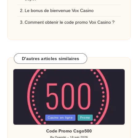
Le bonus de bienvenue Vox Casino
Comment obtenir le code promo Vox Casino ?
D'autres articles similaires
Posted
Casino en ligne
Promo
in
Code Promo Csgo500
By
Quentin
18 juin 2026