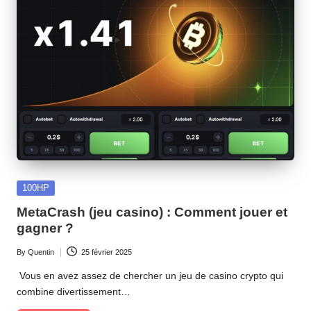
Posted
100HP
in
MetaCrash (jeu casino) : Comment jouer et
gagner ?
By
Quentin
25 février 2025
Posted
by
Vous en avez assez de chercher un jeu de casino crypto qui
combine divertissement…