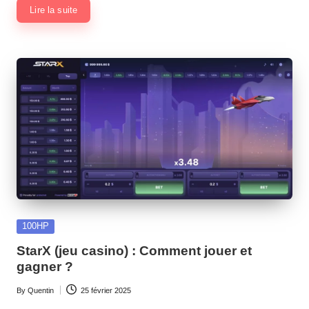
Lire la suite
Posted
100HP
in
StarX (jeu casino) : Comment jouer et
gagner ?
By
Quentin
25 février 2025
Posted