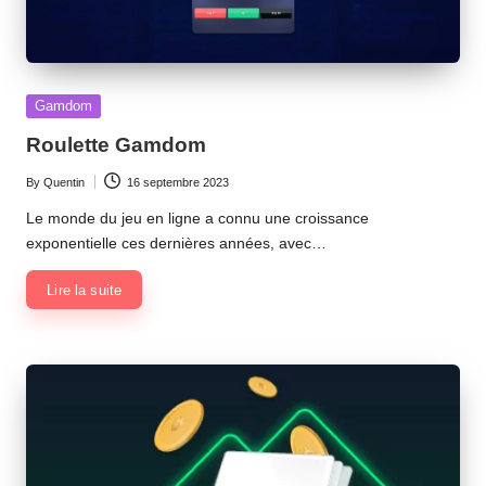
Posted
Gamdom
in
Roulette Gamdom
By
Quentin
16 septembre 2023
Posted
by
Le monde du jeu en ligne a connu une croissance
exponentielle ces dernières années, avec…
Lire la suite