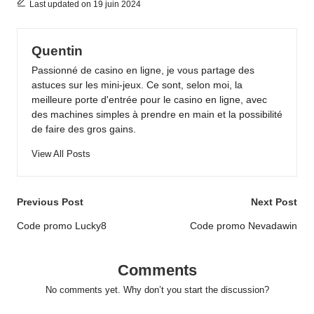
Last updated on 19 juin 2024
Quentin
Passionné de casino en ligne, je vous partage des
astuces sur les mini-jeux. Ce sont, selon moi, la
meilleure porte d'entrée pour le casino en ligne, avec
des machines simples à prendre en main et la possibilité
de faire des gros gains.
View All Posts
Post
Previous Post
Next Post
navigation
Code promo Lucky8
Code promo Nevadawin
Comments
No comments yet. Why don’t you start the discussion?