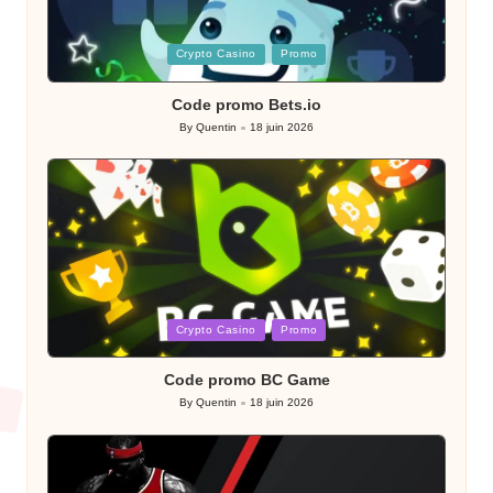
Posted
Crypto Casino
Promo
in
Code promo Bets.io
By
Quentin
18 juin 2026
Posted
by
Posted
Crypto Casino
Promo
in
Code promo BC Game
By
Quentin
18 juin 2026
Posted
by