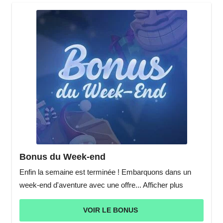
Bonus du Week-end
Enfin la semaine est terminée ! Embarquons dans un
week-end d'aventure avec une offre...
Afficher plus
VOIR LE BONUS