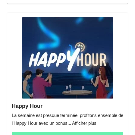
Happy Hour
La semaine est presque terminée, profitons ensemble de
l'Happy Hour avec un bonus...
Afficher plus