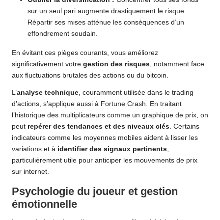
sur un seul pari augmente drastiquement le risque.
Répartir ses mises atténue les conséquences d’un
effondrement soudain.
En évitant ces pièges courants, vous améliorez
significativement votre
gestion des risques
, notamment face
aux fluctuations brutales des actions ou du bitcoin.
L’
analyse technique
, couramment utilisée dans le trading
d’actions, s’applique aussi à Fortune Crash. En traitant
l’historique des multiplicateurs comme un graphique de prix, on
peut
repérer des tendances et des niveaux clés
. Certains
indicateurs comme les moyennes mobiles aident à lisser les
variations et à
identifier des signaux pertinents
,
particulièrement utile pour anticiper les mouvements de prix
sur internet.
Psychologie du joueur et gestion
émotionnelle