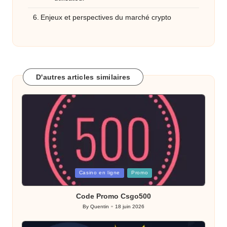
Enjeux et perspectives du marché crypto
D'autres articles similaires
Posted
Casino en ligne
Promo
in
Code Promo Csgo500
By
Quentin
18 juin 2026
Posted
by