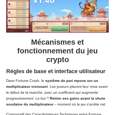
Mécanismes et
fonctionnement du jeu
crypto
Règles de base et interface utilisateur
Dans Fortune Crash, le
système de pari repose sur un
multiplicateur croissant
. Les joueurs placent leur mise avant
le début de la manche, avec un coefficient qui augmente
progressivement. Le but ?
Retirer ses gains avant la chute
soudaine du multiplicateur
– moment où le jeu s’arrête net.
Comparatif des Caractéristiques Techniques entre Fortune