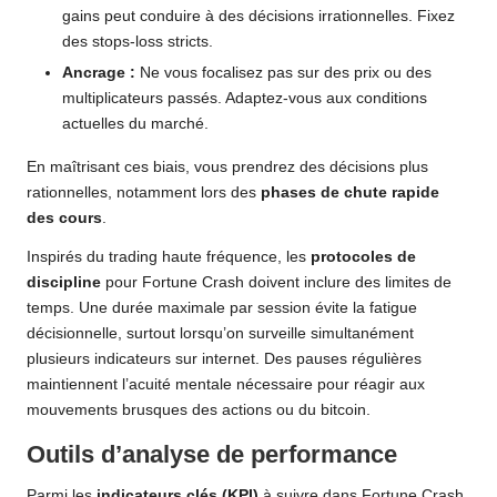
gains peut conduire à des décisions irrationnelles. Fixez
des stops-loss stricts.
Ancrage :
Ne vous focalisez pas sur des prix ou des
multiplicateurs passés. Adaptez-vous aux conditions
actuelles du marché.
En maîtrisant ces biais, vous prendrez des décisions plus
rationnelles, notamment lors des
phases de chute rapide
des cours
.
Inspirés du trading haute fréquence, les
protocoles de
discipline
pour Fortune Crash doivent inclure des limites de
temps. Une durée maximale par session évite la fatigue
décisionnelle, surtout lorsqu’on surveille simultanément
plusieurs indicateurs sur internet. Des pauses régulières
maintiennent l’acuité mentale nécessaire pour réagir aux
mouvements brusques des actions ou du bitcoin.
Outils d’analyse de performance
Parmi les
indicateurs clés (KPI)
à suivre dans Fortune Crash,