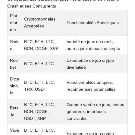
Crash et ses Concurrents
Plat
Cryptomonnaies
efor
Fonctionnalités Spécifiques
Acceptées
me
Stak
BTC, ETH, LTC,
Variété de jeux de crash,
e
BCH, DOGE, XRP
autres jeux de casino crypto
Roo
Expérience de jeu crypto
BTC, ETH, LTC
bet
diversifiée
Bitca
BTC, ETH, LTC,
Fonctionnalités uniques,
sino.
TRX, USDT
récompenses potentielles
io
BTC, ETH, LTC,
Gamme variée de jeux, bonus
Bets
BCH, DOGE,
généreux, interfaces
.io
USDT, XRP
conviviales
Vave
BTC, ETH, LTC,
Expérience de jeu crypto