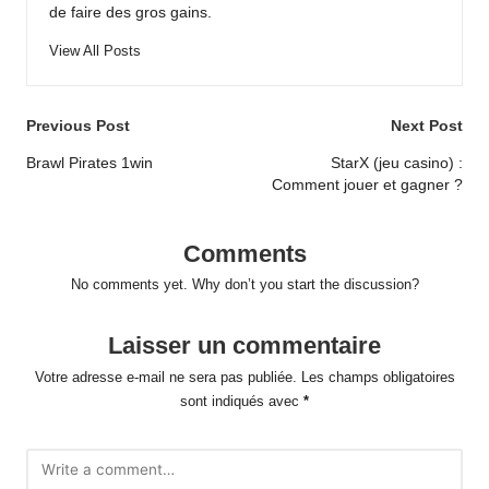
de faire des gros gains.
View All Posts
Post
Previous Post
Next Post
navigation
Brawl Pirates 1win
StarX (jeu casino) :
Comment jouer et gagner ?
Comments
No comments yet. Why don’t you start the discussion?
Laisser un commentaire
Votre adresse e-mail ne sera pas publiée.
Les champs obligatoires
sont indiqués avec
*