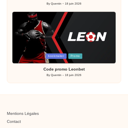
By
Quentin
18 juin 2026
Posted
by
Posted
bookmaker
Promo
in
Code promo Leonbet
By
Quentin
18 juin 2026
Posted
by
Mentions Légales
Contact