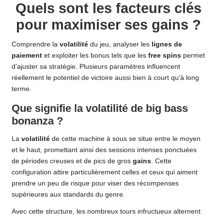
Quels sont les facteurs clés
pour maximiser ses gains ?
Comprendre la
volatilité
du jeu, analyser les
lignes de
paiement
et exploiter les bonus tels que les
free spins
permet
d’ajuster sa stratégie. Plusieurs paramètres influencent
réellement le potentiel de victoire aussi bien à court qu’à long
terme.
Que signifie la volatilité de big bass
bonanza ?
La
volatilité
de cette machine à sous se situe entre le moyen
et le haut, promettant ainsi des sessions intenses ponctuées
de périodes creuses et de pics de gros
gains
. Cette
configuration attire particulièrement celles et ceux qui aiment
prendre un peu de risque pour viser des récompenses
supérieures aux standards du genre.
Avec cette structure, les nombreux tours infructueux alternent