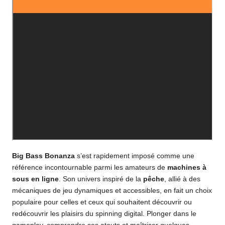
Big Bass Bonanza
s’est rapidement imposé comme une
référence incontournable parmi les amateurs de
machines à
sous en ligne
. Son univers inspiré de la
pêche
, allié à des
mécaniques de jeu dynamiques et accessibles, en fait un choix
populaire pour celles et ceux qui souhaitent découvrir ou
redécouvrir les plaisirs du spinning digital. Plonger dans le