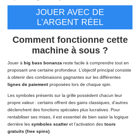
JOUER AVEC DE
L’ARGENT RÉEL
Comment fonctionne cette
machine à sous ?
Jouer à
big bass bonanza
reste facile à comprendre tout en
proposant une certaine profondeur. L’objectif principal consiste
à obtenir des combinaisons gagnantes sur les différentes
lignes de paiement
proposées lors de chaque spin.
Les symboles présents sur la grille possèdent chacun leur
propre valeur : certains offrent des gains classiques, d’autres
déclenchent des fonctions spéciales plus lucratives. Pour
rentabiliser ses mises, il est essentiel de bien saisir la logique
derrière les
symboles scatter
et l’activation des
tours
gratuits (free spins)
.