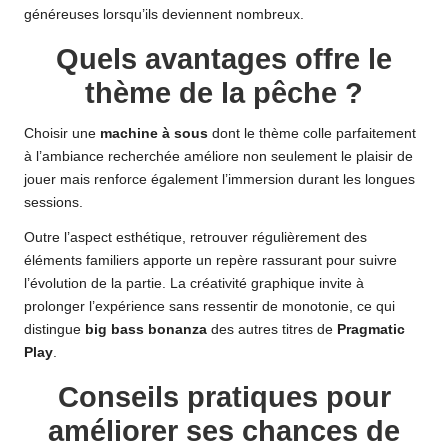
généreuses lorsqu’ils deviennent nombreux.
Quels avantages offre le
thème de la pêche ?
Choisir une
machine à sous
dont le thème colle parfaitement
à l’ambiance recherchée améliore non seulement le plaisir de
jouer mais renforce également l’immersion durant les longues
sessions.
Outre l’aspect esthétique, retrouver régulièrement des
éléments familiers apporte un repère rassurant pour suivre
l’évolution de la partie. La créativité graphique invite à
prolonger l’expérience sans ressentir de monotonie, ce qui
distingue
big bass bonanza
des autres titres de
Pragmatic
Play
.
Conseils pratiques pour
améliorer ses chances de