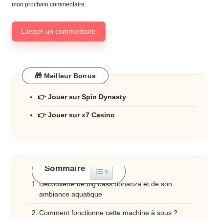
mon prochain commentaire.
🎁 Meilleur Bonus
👉 Jouer sur Spin Dynasty
👉 Jouer sur x7 Casino
Sommaire
Toggle Table of Content
Découverte de big bass bonanza et de son
ambiance aquatique
Comment fonctionne cette machine à sous ?