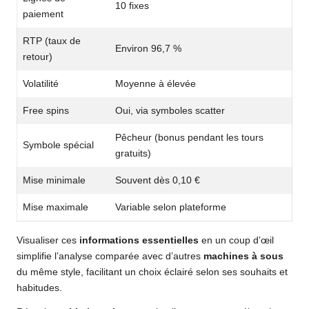
10 fixes
paiement
RTP (taux de
Environ 96,7 %
retour)
Volatilité
Moyenne à élevée
Free spins
Oui, via symboles scatter
Pêcheur (bonus pendant les tours
Symbole spécial
gratuits)
Mise minimale
Souvent dès 0,10 €
Mise maximale
Variable selon plateforme
Visualiser ces
informations essentielles
en un coup d’œil
simplifie l’analyse comparée avec d’autres
machines à sous
du même style, facilitant un choix éclairé selon ses souhaits et
habitudes.