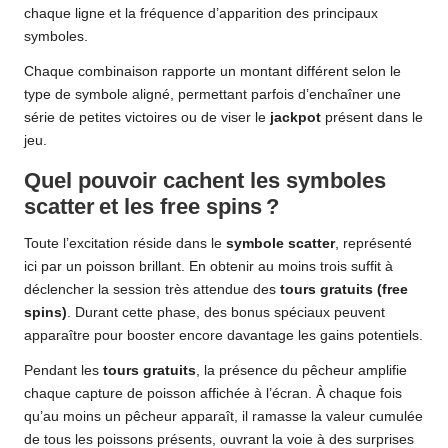
chaque ligne et la fréquence d’apparition des principaux
symboles.
Chaque combinaison rapporte un montant différent selon le
type de symbole aligné, permettant parfois d’enchaîner une
série de petites victoires ou de viser le
jackpot
présent dans le
jeu.
Quel pouvoir cachent les symboles
scatter et les free spins ?
Toute l’excitation réside dans le
symbole scatter
, représenté
ici par un poisson brillant. En obtenir au moins trois suffit à
déclencher la session très attendue des
tours gratuits (free
spins)
. Durant cette phase, des bonus spéciaux peuvent
apparaître pour booster encore davantage les gains potentiels.
Pendant les
tours gratuits
, la présence du pêcheur amplifie
chaque capture de poisson affichée à l’écran. À chaque fois
qu’au moins un pêcheur apparaît, il ramasse la valeur cumulée
de tous les poissons présents, ouvrant la voie à des surprises