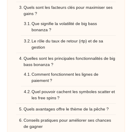
Quels sont les facteurs clés pour maximiser ses
gains ?
Que signifie la volatilité de big bass
bonanza ?
Le rôle du taux de retour (rtp) et de sa
gestion
Quelles sont les principales fonctionnalités de big
bass bonanza ?
Comment fonctionnent les lignes de
paiement ?
Quel pouvoir cachent les symboles scatter et
les free spins ?
Quels avantages offre le thème de la pêche ?
Conseils pratiques pour améliorer ses chances
de gagner