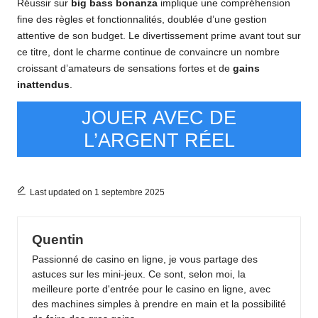
Réussir sur
big bass bonanza
implique une compréhension
fine des règles et fonctionnalités, doublée d’une gestion
attentive de son budget. Le divertissement prime avant tout sur
ce titre, dont le charme continue de convaincre un nombre
croissant d’amateurs de sensations fortes et de
gains
inattendus
.
JOUER AVEC DE
L’ARGENT RÉEL
Last updated on 1 septembre 2025
Quentin
Passionné de casino en ligne, je vous partage des
astuces sur les mini-jeux. Ce sont, selon moi, la
meilleure porte d'entrée pour le casino en ligne, avec
des machines simples à prendre en main et la possibilité