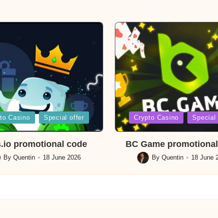
Posted
to Casino
Special offer
Crypto Casino
Special 
in
.io promotional code
BC Game promotional
By
Quentin
18 June 2026
By
Quentin
18 June 
ted
Posted
by