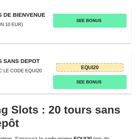
S DE BIENVENUE
SEE BONUS
IN 10 EUR)
S SANS DEPOT
EQUI20
C LE CODE EQUI20
SEE BONUS
g Slots : 20 tours sans
épôt
ription. Saisissez le code promo
EQUI20
lors de