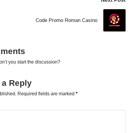
Code Promo Roman Casino
ments
’t you start the discussion?
 a Reply
blished.
Required fields are marked
*