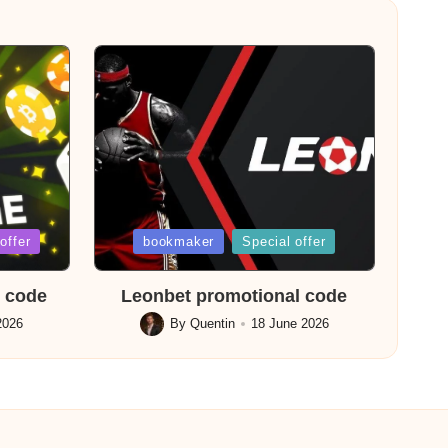
Posted
offer
bookmaker
Special offer
in
 code
Leonbet promotional code
2026
By
Quentin
18 June 2026
Posted
by