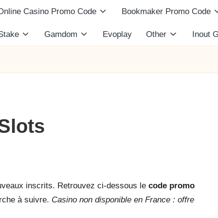
Online Casino Promo Code
Bookmaker Promo Code
Stake
Gamdom
Evoplay
Other
Inout 
Slots
veaux inscrits. Retrouvez ci-dessous le
code promo
arche à suivre.
Casino non disponible en France : offre