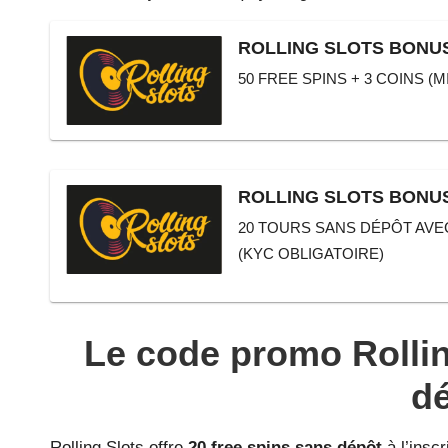
ROLLING SLOTS BONU
50 FREE SPINS + 3 COINS (M
ROLLING SLOTS BONU
20 TOURS SANS DÉPÔT AVE
(KYC OBLIGATOIRE)
Le code promo Rollin
d
Rolling Slots offre
20 free spins sans dépôt
à l’insc