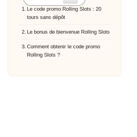
Le code promo Rolling Slots : 20
tours sans dépôt
Le bonus de bienvenue Rolling Slots
Comment obtenir le code promo
Rolling Slots ?