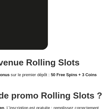
venue Rolling Slots
bonus
sur le premier dépôt :
50 Free Spins + 3 Coins
de promo Rolling Slots ?
ien
. L’inscription est gratuite ; remplissez correctement