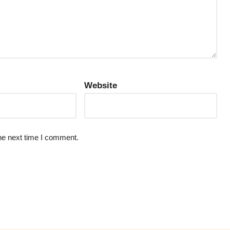
Website
he next time I comment.