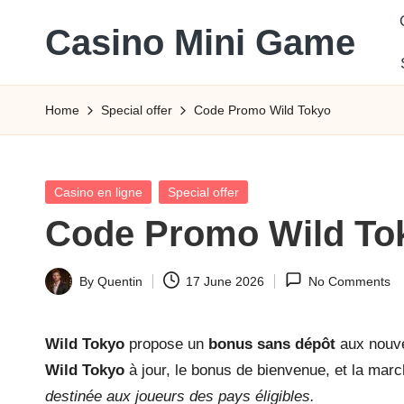
Casino Mini Game
Skip
to
content
Home
Special offer
Code Promo Wild Tokyo
Posted
Casino en ligne
Special offer
in
Code Promo Wild To
By
Quentin
17 June 2026
No Comments
Posted
by
Wild Tokyo
propose un
bonus sans dépôt
aux nouve
Wild Tokyo
à jour, le bonus de bienvenue, et la mar
destinée aux joueurs des pays éligibles.