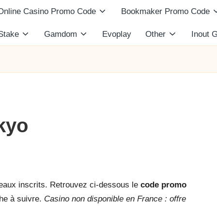
Online Casino Promo Code
Bookmaker Promo Code
Stake
Gamdom
Evoplay
Other
Inout 
kyo
aux inscrits. Retrouvez ci-dessous le
code promo
che à suivre.
Casino non disponible en France : offre