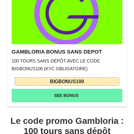
GAMBLORIA BONUS SANS DEPOT
100 TOURS SANS DÉPÔT AVEC LE CODE
BIGBONUS100 (KYC OBLIGATOIRE)
BIGBONUS100
SEE BONUS
Le code promo Gambloria :
100 tours sans dépôt