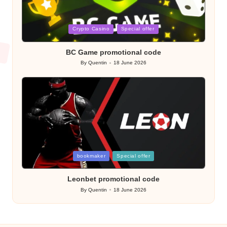
Posted
Crypto Casino
Special offer
in
BC Game promotional code
By
Quentin
18 June 2026
Posted
by
Posted
bookmaker
Special offer
in
Leonbet promotional code
By
Quentin
18 June 2026
Posted
by