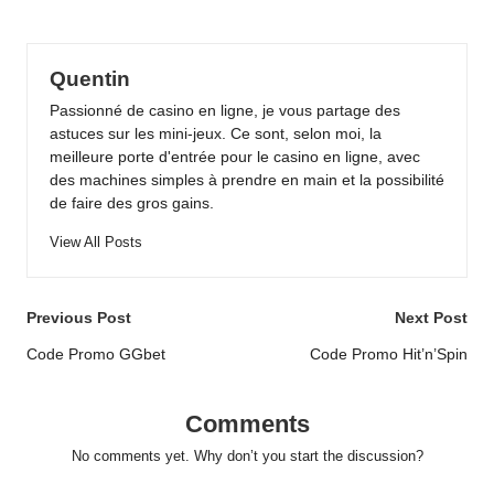
Quentin
Passionné de casino en ligne, je vous partage des
astuces sur les mini-jeux. Ce sont, selon moi, la
meilleure porte d'entrée pour le casino en ligne, avec
des machines simples à prendre en main et la possibilité
de faire des gros gains.
View All Posts
Post
Previous Post
Next Post
navigation
Code Promo GGbet
Code Promo Hit’n’Spin
Comments
No comments yet. Why don’t you start the discussion?