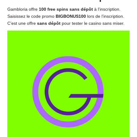
Gambloria offre
100 free spins sans dépôt
à l’inscription.
Saisissez le code promo
BIGBONUS100
lors de l’inscription.
C’est une offre
sans dépôt
pour tester le casino sans miser.