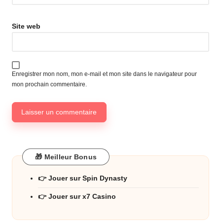
Site web
Enregistrer mon nom, mon e-mail et mon site dans le navigateur pour
mon prochain commentaire.
🎁 Meilleur Bonus
👉 Jouer sur Spin Dynasty
👉 Jouer sur x7 Casino