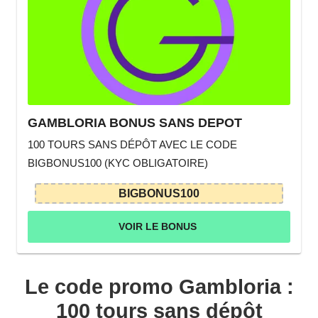
GAMBLORIA BONUS SANS DEPOT
100 TOURS SANS DÉPÔT AVEC LE CODE
BIGBONUS100 (KYC OBLIGATOIRE)
BIGBONUS100
VOIR LE BONUS
Le code promo Gambloria :
100 tours sans dépôt