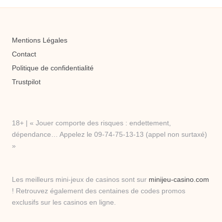
Mentions Légales
Contact
Politique de confidentialité
Trustpilot
18+ | « Jouer comporte des risques : endettement,
dépendance… Appelez le 09-74-75-13-13 (appel non surtaxé)
»
Les meilleurs mini-jeux de casinos sont sur
minijeu-casino.com
! Retrouvez également des centaines de codes promos
exclusifs sur les casinos en ligne.