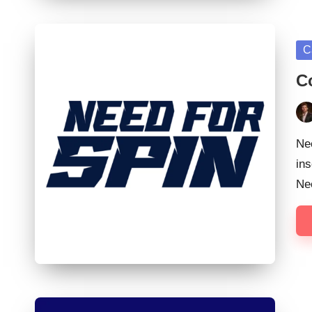
Po
C
in
C
Pos
by
Ne
ins
Ne