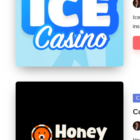
Pos
by
Ic
in
Po
C
in
C
Pos
by