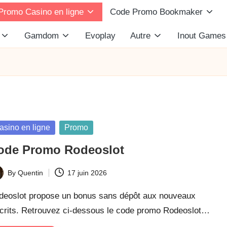
Promo Casino en ligne
Code Promo Bookmaker
Gamdom
Evoplay
Autre
Inout Games
sted
asino en ligne
Promo
ode Promo Rodeoslot
By
Quentin
17 juin 2026
ted
deoslot propose un bonus sans dépôt aux nouveaux
scrits. Retrouvez ci-dessous le code promo Rodeoslot…