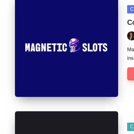
Po
C
in
C
Pos
by
Ma
in
Po
C