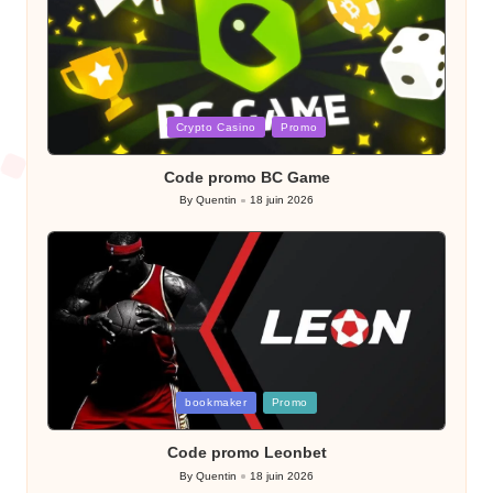
Posted
Crypto Casino
Promo
in
Code promo BC Game
By
Quentin
18 juin 2026
Posted
by
Posted
bookmaker
Promo
in
Code promo Leonbet
By
Quentin
18 juin 2026
Posted