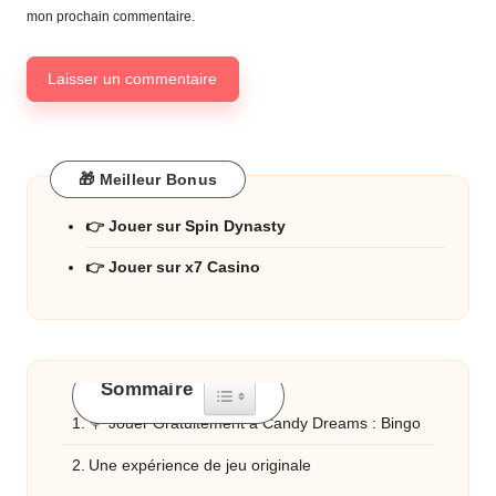
mon prochain commentaire.
🎁 Meilleur Bonus
👉 Jouer sur Spin Dynasty
👉 Jouer sur x7 Casino
Sommaire
Toggle Table of Content
🍭 Jouer Gratuitement à Candy Dreams : Bingo
Une expérience de jeu originale