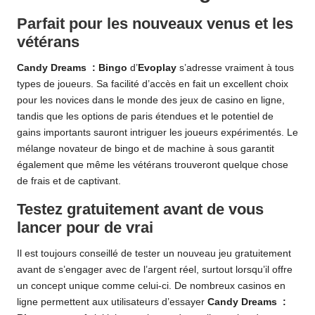
Parfait pour les nouveaux venus et les
vétérans
Candy Dreams : Bingo
d’
Evoplay
s’adresse vraiment à tous
types de joueurs. Sa facilité d’accès en fait un excellent choix
pour les novices dans le monde des jeux de casino en ligne,
tandis que les options de paris étendues et le potentiel de
gains importants sauront intriguer les joueurs expérimentés. Le
mélange novateur de bingo et de machine à sous garantit
également que même les vétérans trouveront quelque chose
de frais et de captivant.
Testez gratuitement avant de vous
lancer pour de vrai
Il est toujours conseillé de tester un nouveau jeu gratuitement
avant de s’engager avec de l’argent réel, surtout lorsqu’il offre
un concept unique comme celui-ci. De nombreux casinos en
ligne permettent aux utilisateurs d’essayer
Candy Dreams :