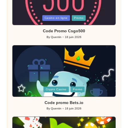
Posted
Casino en ligne
Promo
in
Code Promo Csgo500
By
Quentin
18 juin 2026
Posted
by
Posted
Crypto Casino
Promo
in
Code promo Bets.io
By
Quentin
18 juin 2026
Posted
by