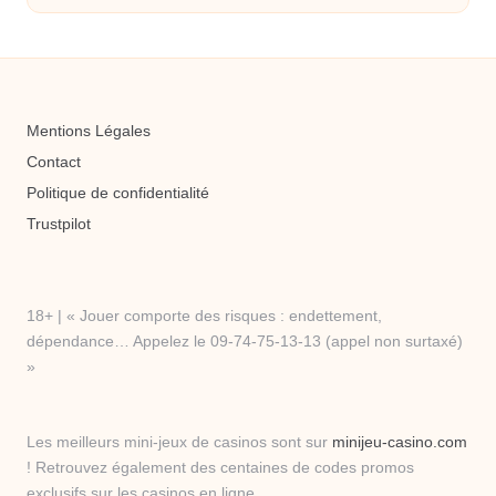
by
Mentions Légales
Contact
Politique de confidentialité
Trustpilot
18+ | « Jouer comporte des risques : endettement,
dépendance… Appelez le 09-74-75-13-13 (appel non surtaxé)
»
Les meilleurs mini-jeux de casinos sont sur
minijeu-casino.com
! Retrouvez également des centaines de codes promos
exclusifs sur les casinos en ligne.