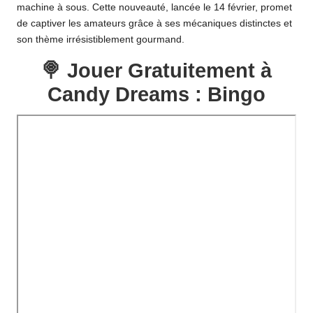
machine à sous. Cette nouveauté, lancée le 14 février, promet
de captiver les amateurs grâce à ses mécaniques distinctes et
son thème irrésistiblement gourmand.
🍭 Jouer Gratuitement à
Candy Dreams : Bingo