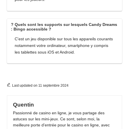
? Quels sont les supports sur lesquels Candy Dreams
: Bingo accessible ?
C'est un jeu disponible sur tous les appareils courants
notamment votre ordinateur, smartphone y compris
les tablettes sous iOS et Android.
Last updated on 11 septembre 2024
Quentin
Passionné de casino en ligne, je vous partage des
astuces sur les mini-jeux. Ce sont, selon moi, la
meilleure porte d'entrée pour le casino en ligne, avec