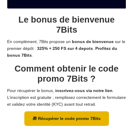
Le bonus de bienvenue
7Bits
En complément, 7Bits propose un
bonus de bienvenue
sur le
premier dépôt :
325% + 250 FS sur 4 depots
.
Profitez du
bonus 7Bits
.
Comment obtenir le code
promo 7Bits ?
Pour récupérer le bonus,
inscrivez-vous via notre lien
.
L’inscription est gratuite ; remplissez correctement le formulaire
et validez votre identité (KYC) avant tout retrait.
🎁 Récupérer le code promo 7Bits