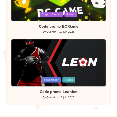
Posted
Crypto Casino
Promo
in
Code promo BC Game
By
Quentin
18 juin 2026
Posted
by
Posted
bookmaker
Promo
in
Code promo Leonbet
By
Quentin
18 juin 2026
Posted
by