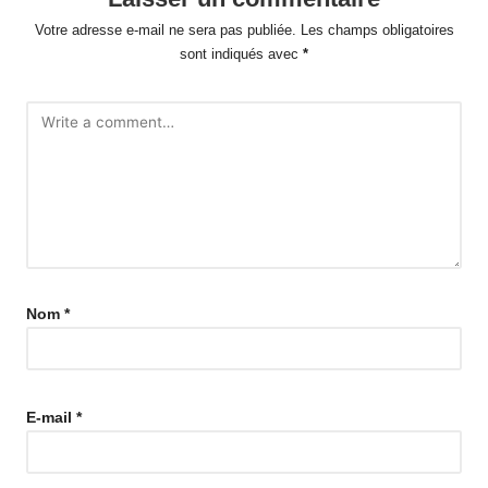
Votre adresse e-mail ne sera pas publiée.
Les champs obligatoires
sont indiqués avec
*
Nom
*
E-mail
*