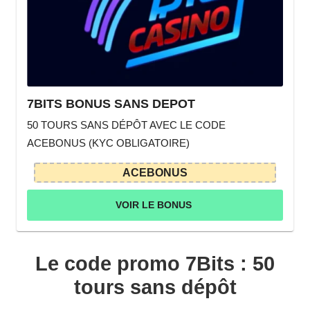
7BITS BONUS SANS DEPOT
50 TOURS SANS DÉPÔT AVEC LE CODE
ACEBONUS (KYC OBLIGATOIRE)
ACEBONUS
VOIR LE BONUS
Le code promo 7Bits : 50
tours sans dépôt