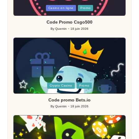
Posted
Casino en ligne
Promo
in
Code Promo Csgo500
By
Quentin
18 juin 2026
Posted
by
Posted
Crypto Casino
Promo
in
Code promo Bets.io
By
Quentin
18 juin 2026
Posted
by