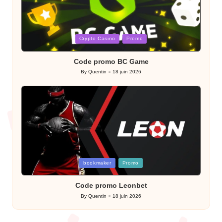
Posted
Crypto Casino
Promo
in
Code promo BC Game
By
Quentin
18 juin 2026
Posted
by
Posted
bookmaker
Promo
in
Code promo Leonbet
By
Quentin
18 juin 2026
Posted
by