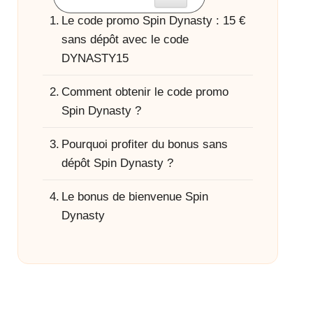
Le code promo Spin Dynasty : 15 €
sans dépôt avec le code
DYNASTY15
Comment obtenir le code promo
Spin Dynasty ?
Pourquoi profiter du bonus sans
dépôt Spin Dynasty ?
Le bonus de bienvenue Spin
Dynasty