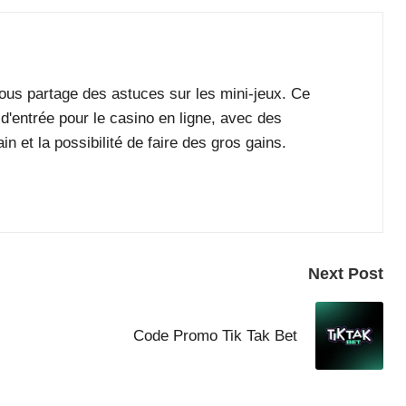
vous partage des astuces sur les mini-jeux. Ce
 d'entrée pour le casino en ligne, avec des
 et la possibilité de faire des gros gains.
Next Post
Code Promo Tik Tak Bet