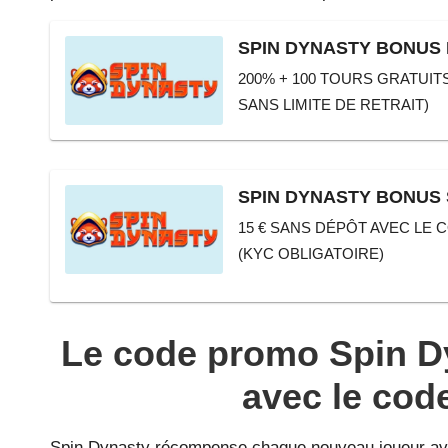
SPIN DYNASTY BONUS
200% + 100 TOURS GRATUIT
SANS LIMITE DE RETRAIT)
SPIN DYNASTY BONUS
15 € SANS DÉPÔT AVEC LE
(KYC OBLIGATOIRE)
Le code promo Spin Dy
avec le co
Spin Dynasty récompense chaque nouveau joueur a