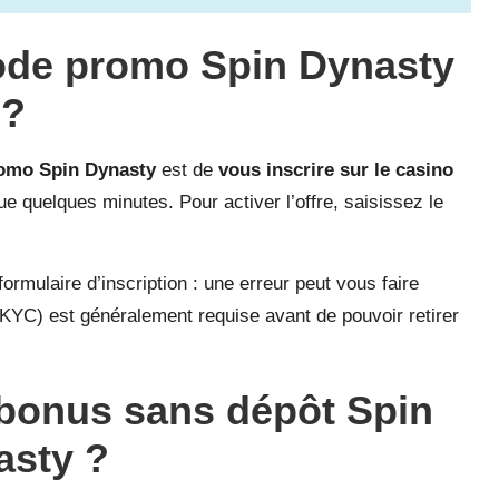
ode promo Spin Dynasty
?
omo Spin Dynasty
est de
vous inscrire sur le casino
que quelques minutes. Pour activer l’offre, saisissez le
formulaire d’inscription : une erreur peut vous faire
té (KYC) est généralement requise avant de pouvoir retirer
 bonus sans dépôt Spin
asty ?