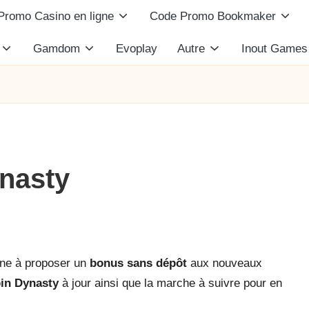
Promo Casino en ligne
Code Promo Bookmaker
Gamdom
Evoplay
Autre
Inout Games
nasty
gne à proposer un
bonus sans dépôt
aux nouveaux
in Dynasty
à jour ainsi que la marche à suivre pour en