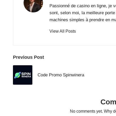
Passionné de casino en ligne, je 
sont, selon moi, la meilleure porte
machines simples à prendre en main
View All Posts
Post
Previous Post
navigation
Code Promo Spinwinera
Com
No comments yet. Why don