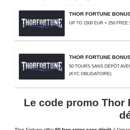
THOR FORTUNE BONUS
UP TO 1500 EUR + 250 FREE 
THOR FORTUNE BONUS
50 TOURS SANS DÉPÔT AVEC
(KYC OBLIGATOIRE)
Le code promo Thor F
d
Thor Fortune offre
50 free spins sans dépôt
à l’insc