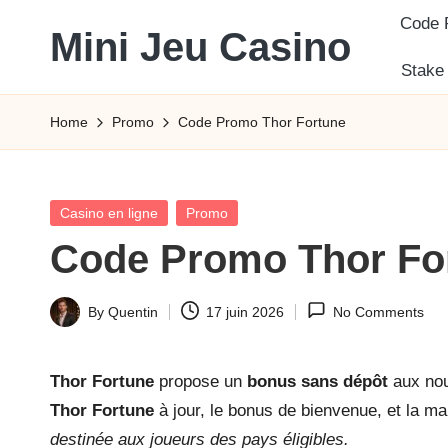
Code 
Mini Jeu Casino
Skip
Stake
to
content
Home
Promo
Code Promo Thor Fortune
Posted
Casino en ligne
Promo
in
Code Promo Thor Fo
By
Quentin
17 juin 2026
No Comments
Posted
by
Thor Fortune
propose un
bonus sans dépôt
aux nou
Thor Fortune
à jour, le bonus de bienvenue, et la m
destinée aux joueurs des pays éligibles.