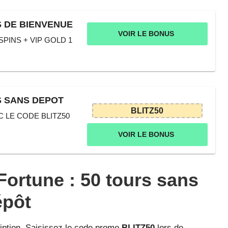
 DE BIENVENUE
VOIR LE BONUS
SPINS + VIP GOLD 1
 SANS DEPOT
BLITZ50
 LE CODE BLITZ50
VOIR LE BONUS
ortune : 50 tours sans
épôt
ription. Saisissez le code promo
BLITZ50
lors de