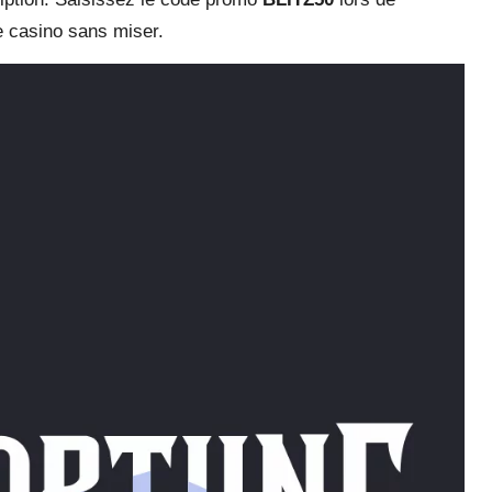
e casino sans miser.