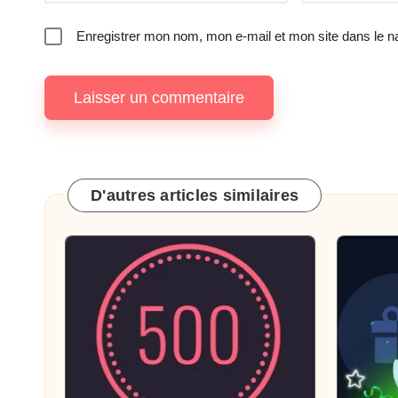
Enregistrer mon nom, mon e-mail et mon site dans le 
D'autres articles similaires