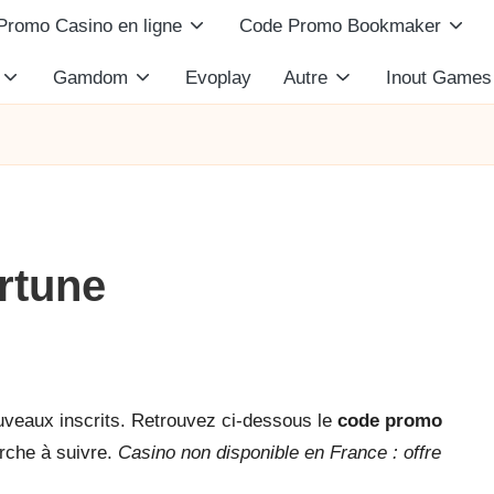
Promo Casino en ligne
Code Promo Bookmaker
Gamdom
Evoplay
Autre
Inout Games
rtune
veaux inscrits. Retrouvez ci-dessous le
code promo
arche à suivre.
Casino non disponible en France : offre