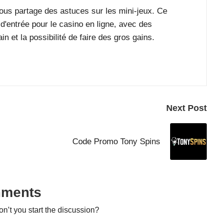
vous partage des astuces sur les mini-jeux. Ce
 d'entrée pour le casino en ligne, avec des
 et la possibilité de faire des gros gains.
Next Post
Code Promo Tony Spins
ments
’t you start the discussion?