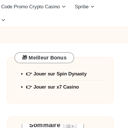
Code Promo Crypto Casino
Spribe
🎁 Meilleur Bonus
👉 Jouer sur Spin Dynasty
👉 Jouer sur x7 Casino
Sommaire
Toggle Table of Content