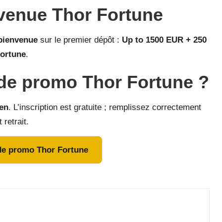
venue Thor Fortune
bienvenue
sur le premier dépôt :
Up to 1500 EUR + 250
Fortune
.
de promo Thor Fortune ?
ien
. L’inscription est gratuite ; remplissez correctement
 retrait.
de promo Thor Fortune