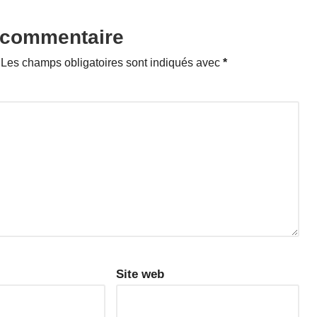
 commentaire
Les champs obligatoires sont indiqués avec
*
Site web