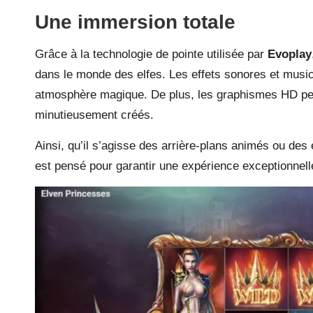
Une immersion totale
Grâce à la technologie de pointe utilisée par
Evoplay
dans le monde des elfes. Les effets sonores et musica
atmosphère magique. De plus, les graphismes HD perm
minutieusement créés.
Ainsi, qu’il s’agisse des arrière-plans animés ou des
est pensé pour garantir une expérience exceptionnell