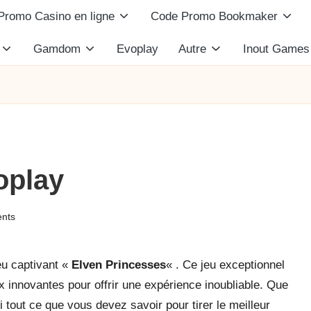
Promo Casino en ligne
Code Promo Bookmaker
Gamdom
Evoplay
Autre
Inout Games
oplay
nts
eu captivant «
Elven Princesses
« . Ce jeu exceptionnel
 innovantes pour offrir une expérience inoubliable. Que
tout ce que vous devez savoir pour tirer le meilleur