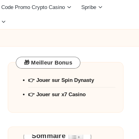
Code Promo Crypto Casino
Spribe
🎁 Meilleur Bonus
👉 Jouer sur Spin Dynasty
👉 Jouer sur x7 Casino
Sommaire
Toggle Table of Content