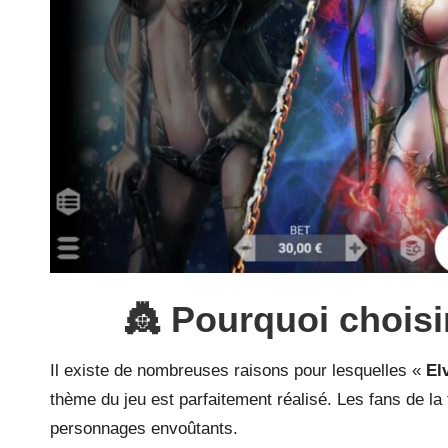
👸 Pourquoi choisi
Il existe de nombreuses raisons pour lesquelles «
El
thème du jeu est parfaitement réalisé. Les fans de la
personnages envoûtants.