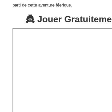
parti de cette aventure féerique.
👸 Jouer Gratuiteme