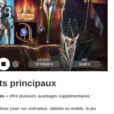
ts principaux
es
» offre plusieurs avantages supplémentaires :
riez jouer sur ordinateur, tablette ou mobile, le jeu