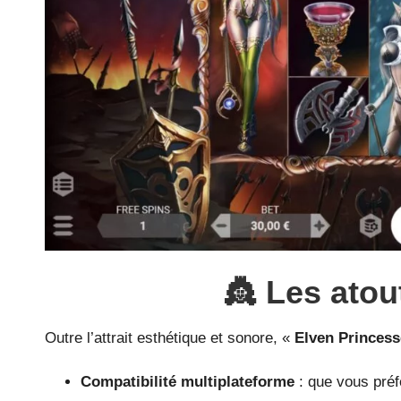
👸 Les atou
Outre l’attrait esthétique et sonore, «
Elven Princess
Compatibilité multiplateforme
: que vous préfé