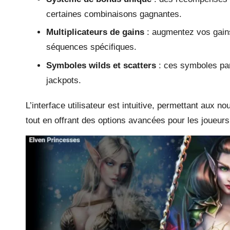
certaines combinaisons gagnantes.
Multiplicateurs de gains
: augmentez vos gains
séquences spécifiques.
Symboles wilds et scatters
: ces symboles par
jackpots.
L’interface utilisateur est intuitive, permettant aux
tout en offrant des options avancées pour les joueur