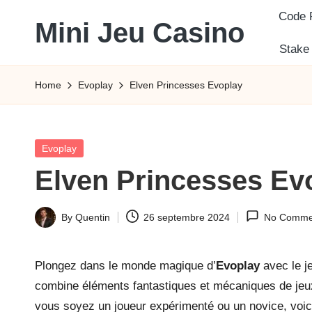
Code 
Mini Jeu Casino
Skip
Stake
to
content
Home
Evoplay
Elven Princesses Evoplay
Posted
Evoplay
in
Elven Princesses Ev
By
Quentin
26 septembre 2024
No Comme
Posted
by
Plongez dans le monde magique d’
Evoplay
avec le j
combine éléments fantastiques et mécaniques de jeux
vous soyez un joueur expérimenté ou un novice, voici 