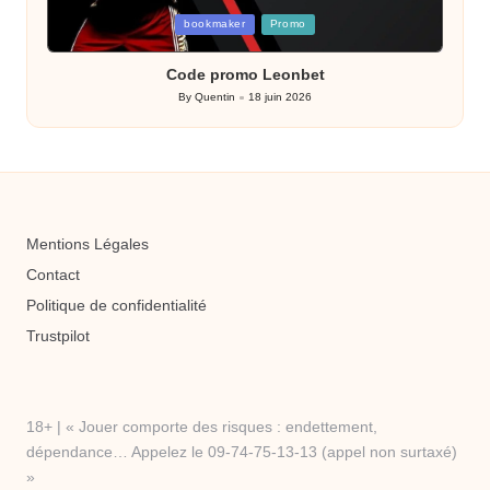
Posted
bookmaker
Promo
in
Code promo Leonbet
By
Quentin
18 juin 2026
Posted
by
Mentions Légales
Contact
Politique de confidentialité
Trustpilot
18+ | « Jouer comporte des risques : endettement,
dépendance… Appelez le 09-74-75-13-13 (appel non surtaxé)
»