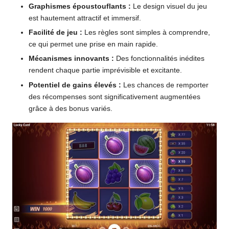
Graphismes époustouflants :
Le design visuel du jeu
est hautement attractif et immersif.
Facilité de jeu :
Les règles sont simples à comprendre,
ce qui permet une prise en main rapide.
Mécanismes innovants :
Des fonctionnalités inédites
rendent chaque partie imprévisible et excitante.
Potentiel de gains élevés :
Les chances de remporter
des récompenses sont significativement augmentées
grâce à des bonus variés.