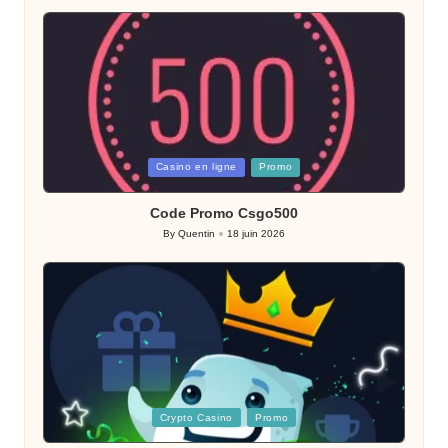
Posted
Casino en ligne
Promo
in
Code Promo Csgo500
By
Quentin
18 juin 2026
Posted
by
Posted
Crypto Casino
Promo
in