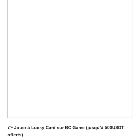
👉 Jouer à Lucky Card sur BC Game (jusqu’à 500USDT
offerts)