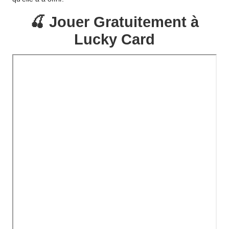
🍒 Jouer Gratuitement à
Lucky Card