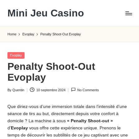
Mini Jeu Casino
Skip
to
content
Home
Evoplay
Penalty Shoot-Out Evoplay
Posted
Evoplay
in
Penalty Shoot-Out
Evoplay
By
Quentin
10 septembre 2024
No Comments
Posted
by
Que diriez-vous d’une immersion totale dans l’intensité d’une
séance de tirs au but, directement depuis votre confort à
domicile ? La machine à sous
« Penalty Shoot-out »
d’
Evoplay
vous offre cette expérience unique. Prenons le
temps de découvrir les subtilités de ce jeu captivant avec une