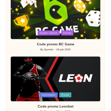
Posted
Crypto Casino
Promo
in
Code promo BC Game
By
Quentin
18 juin 2026
Posted
by
Posted
bookmaker
Promo
in
Code promo Leonbet