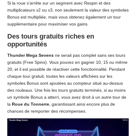
Si la roue s’arrête sur un segment avec Respin et des
multiplicateurs x2 ou x3, non seulement la valeur des symboles
Bonus est multipliée, mais vous obtenez également un tour
supplémentaire pour maximiser vos gains.
Des tours gratuits riches en
opportunités
Thunder Mega Sevens
ne serait pas complet sans ses tours
gratuits (Free Spins). Vous pouvez en gagner 10, 15 ou même
20, et il est possible de réactiver cette fonctionnalité. Pendant
chaque tour gratuit, toutes les valeurs affichées sur les
symboles Bonus sont ajoutées au compteur situé au-dessus
des rouleaux. Une fois les tours gratuits terminés, si au moins
un symbole Bonus a atterri, vous avez droit à un autre tour de
la
Roue du Tonnerre
, garantissant ainsi encore plus de
chances de remporter des récompenses.