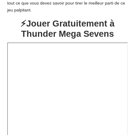
tout ce que vous devez savoir pour tirer le meilleur parti de ce
jeu palpitant.
⚡Jouer Gratuitement à
Thunder Mega Sevens