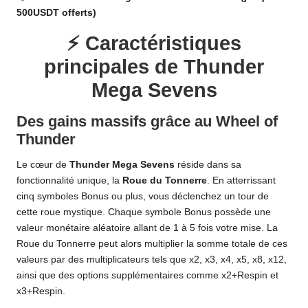
500USDT offerts)
⚡ Caractéristiques
principales de Thunder
Mega Sevens
Des gains massifs grâce au Wheel of
Thunder
Le cœur de
Thunder Mega Sevens
réside dans sa
fonctionnalité unique, la
Roue du Tonnerre
. En atterrissant
cinq symboles Bonus ou plus, vous déclenchez un tour de
cette roue mystique. Chaque symbole Bonus possède une
valeur monétaire aléatoire allant de 1 à 5 fois votre mise. La
Roue du Tonnerre peut alors multiplier la somme totale de ces
valeurs par des multiplicateurs tels que x2, x3, x4, x5, x8, x12,
ainsi que des options supplémentaires comme x2+Respin et
x3+Respin.