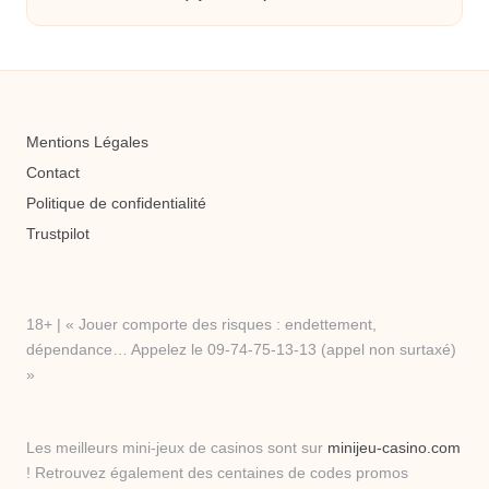
Posted
by
Mentions Légales
Contact
Politique de confidentialité
Trustpilot
18+ | « Jouer comporte des risques : endettement,
dépendance… Appelez le 09-74-75-13-13 (appel non surtaxé)
»
Les meilleurs mini-jeux de casinos sont sur
minijeu-casino.com
! Retrouvez également des centaines de codes promos