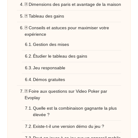
🃏 Dimensions des paris et avantage de la maison
🃏 Tableau des gains
🃏 Conseils et astuces pour maximiser votre
expérience
Gestion des mises
Étudier le tableau des gains
Jeu responsable
Démos gratuites
🃏 Foire aux questions sur Video Poker par
Evoplay
Quelle est la combinaison gagnante la plus
élevée ?
Existe-t-il une version démo du jeu ?