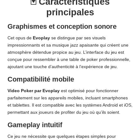
🃏 Caractéristiques
principales
Graphismes et conception sonore
Cet opus de
Evoplay
se distingue par ses visuels
impressionnants et sa musique jazz apaisante qui créent une
atmosphère détendue propice au jeu. L’interface du jeu est
conçue pour ressembler à une table de poker professionnelle,
ajoutant une touche d’authenticité à l’expérience de jeu.
Compatibilité mobile
Video Poker par Evoplay
est optimisé pour fonctionner
parfaitement sur les appareils mobiles, incluant smartphones
et tablettes. Il est compatible avec les systèmes Android et iOS,
permettant aux joueurs de profiter du jeu où qu’ils soient.
Gameplay intuitif
Ce jeu ne nécessite que quelques étapes simples pour