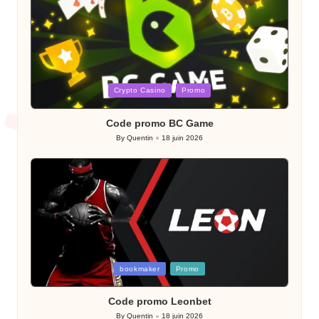
Posted
Crypto Casino
Promo
in
Code promo BC Game
By
Quentin
18 juin 2026
Posted
by
Posted
bookmaker
Promo
in
Code promo Leonbet
By
Quentin
18 juin 2026