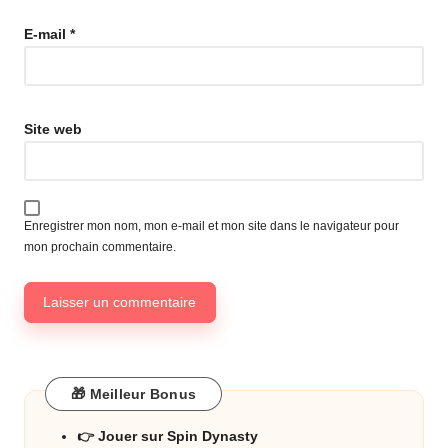
E-mail
*
Site web
Enregistrer mon nom, mon e-mail et mon site dans le navigateur pour
mon prochain commentaire.
🎁 Meilleur Bonus
👉 Jouer sur Spin Dynasty