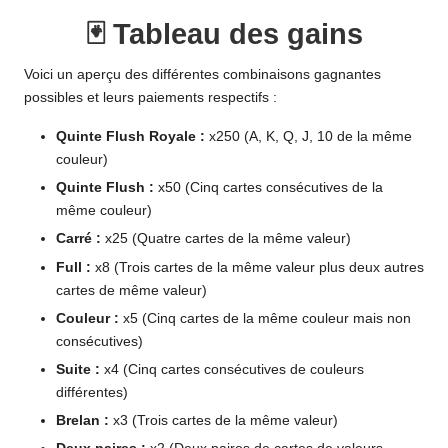
🃏 Tableau des gains
Voici un aperçu des différentes combinaisons gagnantes
possibles et leurs paiements respectifs :
Quinte Flush Royale :
x250 (A, K, Q, J, 10 de la même
couleur)
Quinte Flush :
x50 (Cinq cartes consécutives de la
même couleur)
Carré :
x25 (Quatre cartes de la même valeur)
Full :
x8 (Trois cartes de la même valeur plus deux autres
cartes de même valeur)
Couleur :
x5 (Cinq cartes de la même couleur mais non
consécutives)
Suite :
x4 (Cinq cartes consécutives de couleurs
différentes)
Brelan :
x3 (Trois cartes de la même valeur)