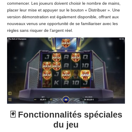
commencer. Les joueurs doivent choisir le nombre de mains,
placer leur mise et appuyer sur le bouton « Distribuer ». Une
version démonstration est également disponible, offrant aux
nouveaux venus une opportunité de se familiariser avec les
règles sans risquer de l’argent réel.
🃏 Fonctionnalités spéciales
du jeu