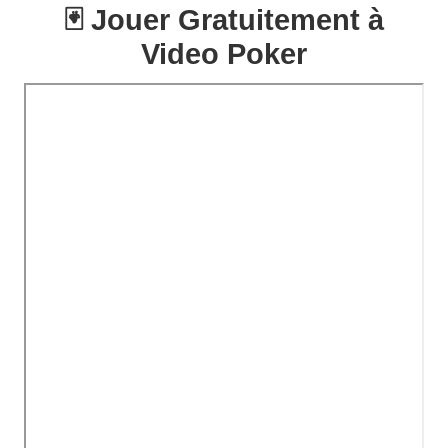
🃏 Jouer Gratuitement à
Video Poker