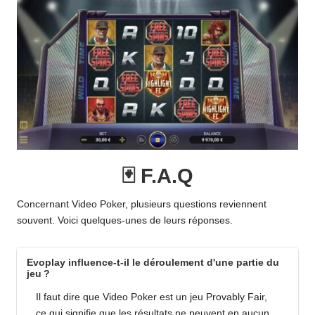
🃏 F.A.Q
Concernant Video Poker, plusieurs questions reviennent
souvent. Voici quelques-unes de leurs réponses.
Evoplay influence-t-il le déroulement d'une partie du
jeu ?
Il faut dire que Video Poker est un jeu Provably Fair,
ce qui signifie que les résultats ne peuvent en aucun