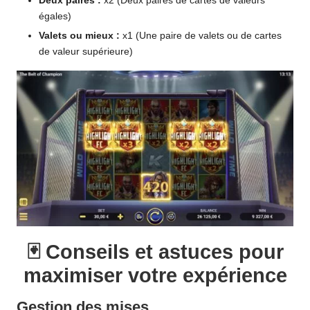
Deux paires :
x2 (Deux paires de cartes de valeurs
égales)
Valets ou mieux :
x1 (Une paire de valets ou de cartes
de valeur supérieure)
🃏 Conseils et astuces pour
maximiser votre expérience
Gestion des mises