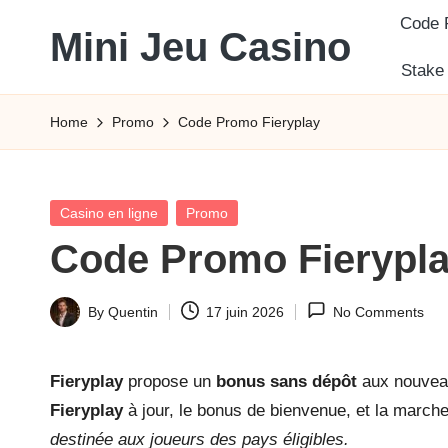
Code 
Mini Jeu Casino
Skip
Stake
to
content
Home
Promo
Code Promo Fieryplay
Posted
Casino en ligne
Promo
in
Code Promo Fierypl
By
Quentin
17 juin 2026
No Comments
Posted
by
Fieryplay
propose un
bonus sans dépôt
aux nouveau
Fieryplay
à jour, le bonus de bienvenue, et la march
destinée aux joueurs des pays éligibles.