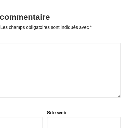
 commentaire
Les champs obligatoires sont indiqués avec
*
Site web