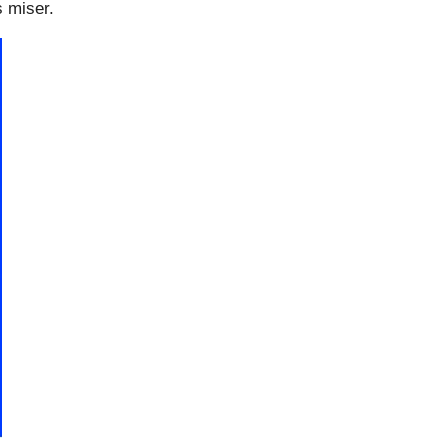
s miser.