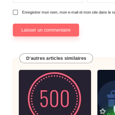
Enregistrer mon nom, mon e-mail et mon site dans le 
D'autres articles similaires