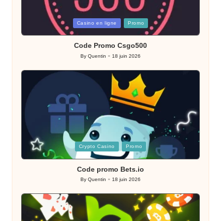
Posted
Casino en ligne
Promo
in
Code Promo Csgo500
By
Quentin
18 juin 2026
Posted
by
Posted
Crypto Casino
Promo
in
Code promo Bets.io
By
Quentin
18 juin 2026
Posted
by