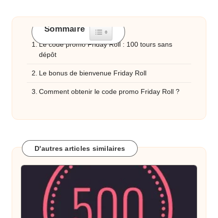
Sommaire
Toggle Table of Content
Le code promo Friday Roll : 100 tours sans
dépôt
Le bonus de bienvenue Friday Roll
Comment obtenir le code promo Friday Roll ?
D'autres articles similaires