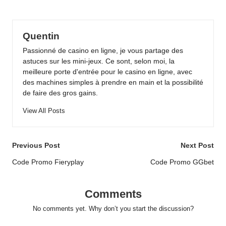
Quentin
Passionné de casino en ligne, je vous partage des
astuces sur les mini-jeux. Ce sont, selon moi, la
meilleure porte d'entrée pour le casino en ligne, avec
des machines simples à prendre en main et la possibilité
de faire des gros gains.
View All Posts
Post
Previous Post
Next Post
navigation
Code Promo Fieryplay
Code Promo GGbet
Comments
No comments yet. Why don’t you start the discussion?