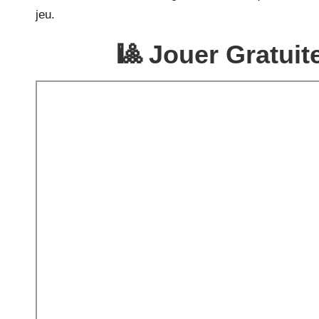
jeu.
🎱 Jouer Gratuit