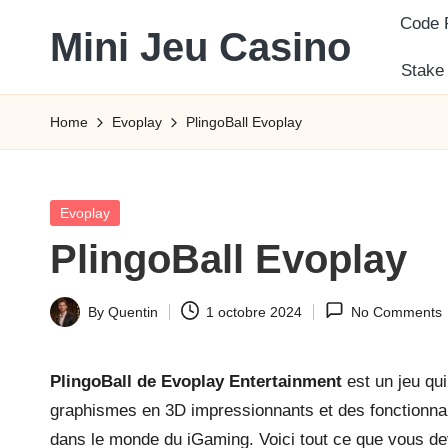
Code 
Mini Jeu Casino
Skip
Stake
to
content
Home
Evoplay
PlingoBall Evoplay
Posted
Evoplay
in
PlingoBall Evoplay
By
Quentin
1 octobre 2024
No Comments
Posted
by
PlingoBall de Evoplay Entertainment
est un jeu qu
graphismes en 3D impressionnants et des fonctionnal
dans le monde du iGaming. Voici tout ce que vous dev