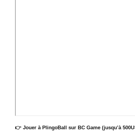
👉 Jouer à PlingoBall sur BC Game (jusqu’à 500U