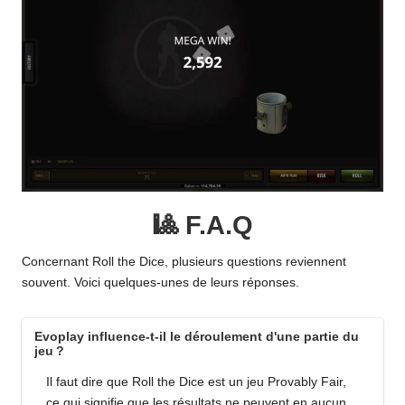
🎱 F.A.Q
Concernant Roll the Dice, plusieurs questions reviennent
souvent. Voici quelques-unes de leurs réponses.
Evoplay influence-t-il le déroulement d'une partie du
jeu ?
Il faut dire que Roll the Dice est un jeu Provably Fair,
ce qui signifie que les résultats ne peuvent en aucun