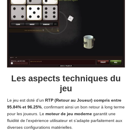
Les aspects techniques du
jeu
Le jeu est doté d’un
RTP (Retour au Joueur) compris entre
95.84% et 96.25%
, confirmant ainsi un bon retour à long terme
pour les joueurs. Le
moteur de jeu moderne
garantit une
fluidité de l’expérience utilisateur et s’adapte parfaitement aux
diverses configurations matérielles.