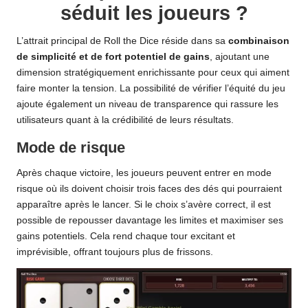
séduit les joueurs ?
L’attrait principal de Roll the Dice réside dans sa
combinaison
de simplicité et de fort potentiel de gains
, ajoutant une
dimension stratégiquement enrichissante pour ceux qui aiment
faire monter la tension. La possibilité de vérifier l’équité du jeu
ajoute également un niveau de transparence qui rassure les
utilisateurs quant à la crédibilité de leurs résultats.
Mode de risque
Après chaque victoire, les joueurs peuvent entrer en mode
risque où ils doivent choisir trois faces des dés qui pourraient
apparaître après le lancer. Si le choix s’avère correct, il est
possible de repousser davantage les limites et maximiser ses
gains potentiels. Cela rend chaque tour excitant et
imprévisible, offrant toujours plus de frissons.