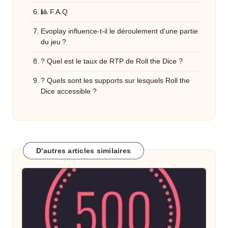
🎱 F.A.Q
Evoplay influence-t-il le déroulement d'une partie
du jeu ?
? Quel est le taux de RTP de Roll the Dice ?
? Quels sont les supports sur lesquels Roll the
Dice accessible ?
D'autres articles similaires