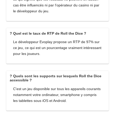
cas être influencés ni par l'opérateur du casino ni par
le développeur du jeu.
? Quel est le taux de RTP de Roll the Dice ?
Le développeur Evoplay propose un RTP de 97% sur
ce jeu, ce qui est un pourcentage vraiment intéressant
pour les joueurs.
? Quels sont les supports sur lesquels Roll the Dice
accessible ?
C'est un jeu disponible sur tous les appareils courants
notamment votre ordinateur, smartphone y compris
les tablettes sous iOS et Android.