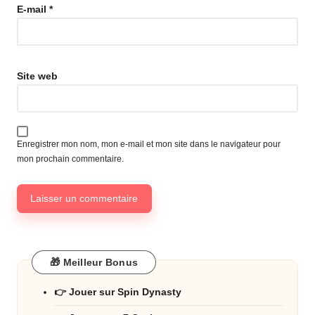
E-mail
*
Site web
Enregistrer mon nom, mon e-mail et mon site dans le navigateur pour
mon prochain commentaire.
🎁 Meilleur Bonus
👉 Jouer sur Spin Dynasty