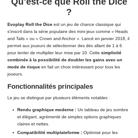
Qu’est-ce que Roll the Dice
?
Evoplay Roll the Dice
est un jeu de chance classique qui
s’inscrit dans la série populaire des mini-jeux comme « Heads
and Tails » ou « Crown and Anchor ». Lancé en janvier 2018, il
permet aux joueurs de sélectionner des dés allant de 1 à 6
pour tenter de multiplier leur mise par 10. Cette
simplicité
combinée à la possibilité de doubler les gains avec un
mode de risque
en fait un choix intéressant pour tous les
joueurs.
Fonctionnalités principales
Le jeu se distingue par plusieurs éléments notables :
Rendu graphique moderne :
Un tableau de jeu sombre
et élégant, agrémenté de simples options graphiques
claires et nettes.
Compatibilité multiplateforme :
Optimisé pour les