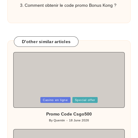
Comment obtenir le code promo Bonus Kong ?
D'other similar articles
Posted
Casino en ligne
Special offer
in
Promo Code Csgo500
By
Quentin
18 June 2026
Posted
by