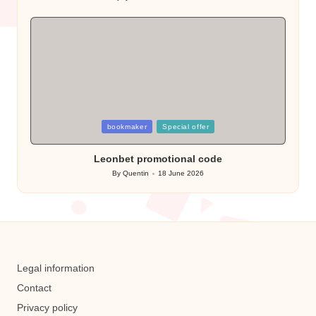
Posted
by
Posted
bookmaker
Special offer
in
Leonbet promotional code
By
Quentin
18 June 2026
Posted
by
Legal information
Contact
Privacy policy