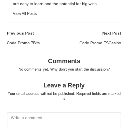
are easy to learn and the potential for big wins.
View All Posts
Post
Previous Post
Next Post
navigation
Code Promo 7Bits
Code Promo FSCasino
Comments
No comments yet. Why don’t you start the discussion?
Leave a Reply
Your email address will not be published.
Required fields are marked
*