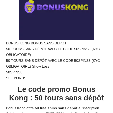
BONUS KONG BONUS SANS DEPOT
50 TOURS SANS DÉPÔT AVEC LE CODE 50SPINS3 (KYC
OBLIGATOIRE)
50 TOURS SANS DÉPÔT AVEC LE CODE 50SPINS3 (KYC
OBLIGATOIRE)
Show Less
50SPINS3
SEE BONUS
Le code promo Bonus
Kong : 50 tours sans dépôt
Bonus Kong offre
50 free spins sans dépôt
à l’inscription.